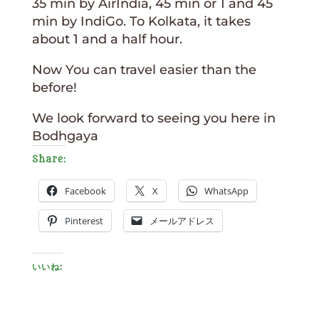
35 min by AirIndia, 45 min or 1 and 45
min by IndiGo. To Kolkata, it takes
about 1 and a half hour.
Now You can travel easier than the
before!
We look forward to seeing you here in
Bodhgaya
Share:
Facebook
X
WhatsApp
Pinterest
メールアドレス
いいね: