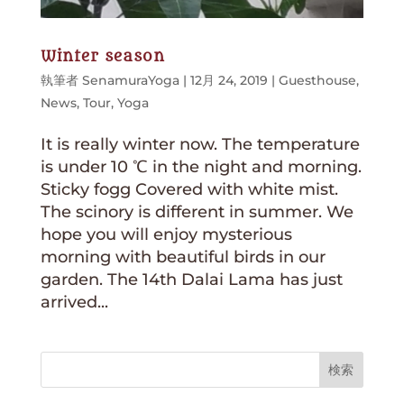
Winter season
執筆者
SenamuraYoga
|
12月 24, 2019
|
Guesthouse
,
News
,
Tour
,
Yoga
It is really winter now. The temperature
is under 10 ℃ in the night and morning.
Sticky fogg Covered with white mist.
The scinory is different in summer. We
hope you will enjoy mysterious
morning with beautiful birds in our
garden. The 14th Dalai Lama has just
arrived...