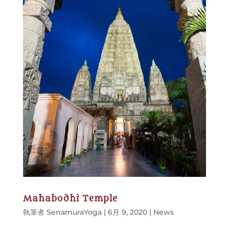
Mahabodhi Temple
執筆者
SenamuraYoga
|
6月 9, 2020
|
News