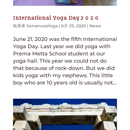
International Yoga Day２０２０
執筆者
SenamuraYoga
|
6月 29, 2020
|
News
June 21, 2020 was the fifth International
Yoga Day. Last year we did yoga with
Prema Metta School student at our
yoga hall. This year we could not do
that because of rock-down. But we did
kids yoga with my nephews. This little
boy who are 10 years old is usually not...