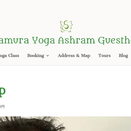
oga Class
Booking
Address & Map
Tours
Blog
p
0件