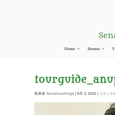
Home
Rooms
Y
tourguide_anu
執筆者
SenamuraYoga
|
9月 2, 2022
|
コメント