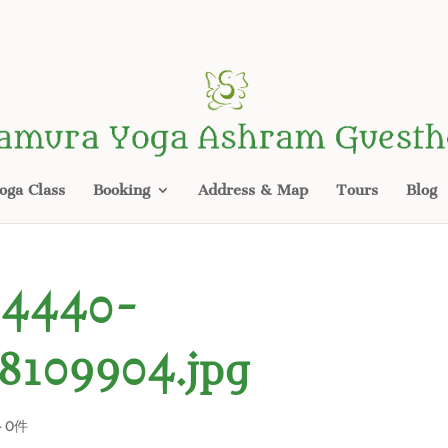
oga Class
Booking
Address & Map
Tours
Blog
54440-
8109904.jpg
ト0件