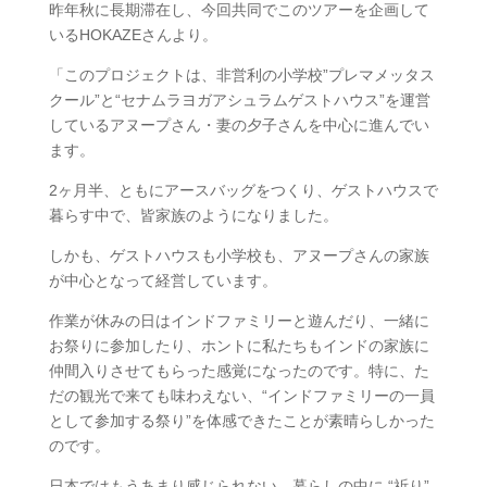
昨年秋に長期滞在し、今回共同でこのツアーを企画して
いるHOKAZEさんより。
「このプロジェクトは、非営利の小学校”プレマメッタス​
クール”と“セナムラヨガアシュラムゲストハウス”を運​営
しているアヌープさん・妻の夕子さんを中心に進んで​い
ます。
2ヶ月半、ともにアースバッグをつくり、ゲストハウス​で
暮らす中で、皆家族のようになりました。
しかも、ゲストハウスも小学校も、アヌープさんの家族​
が中心となって経営しています。
作業が休みの日はインドファミリーと遊んだり、一緒に​
お祭りに参加したり、ホントに私たちもインドの家族に​
仲間入りさせてもらった感覚になったのです。特に、た
だの観光で来ても味わえない、“インドファミ​リーの一員
として参加する祭り”を体感できたことが素​晴らしかった
のです。
日本ではもうあまり感じられない、暮らしの中に “祈​り”