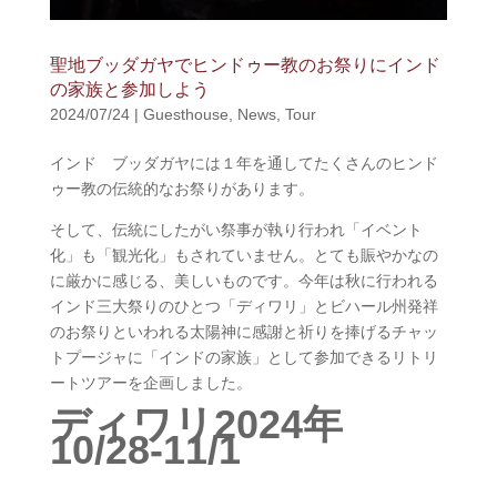
聖地ブッダガヤでヒンドゥー教のお祭りにインド
の家族と参加しよう
2024/07/24
|
Guesthouse
,
News
,
Tour
インド ブッダガヤには１年を通してたくさんのヒンド
ゥー教の伝統的なお祭りがあります。
そして、伝統にしたがい祭事が執り行われ「イベント
化」も「観光化」もされていません。とても賑やかなの
に厳かに感じる、美しいものです。今年は秋に行われる
インド三大祭りのひとつ「ディワリ」とビハール州発祥
のお祭りといわれる太陽神に感謝と祈りを捧げるチャッ
トプージャに「インドの家族」として参加できるリトリ
ートツアーを企画しました。
ディワリ2024年
10/28-11/1