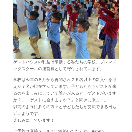
ゲストハウスの利益は隣接する私たちの学校、プレマメ
ッタスクールの運営費として寄付されています。
学校は今年の８月から再開され２５名以上の新入生を迎
え６７名が現在学んでいます。子どもたちもゲストが来
るのを楽しみにしていて誰かが来ると「ゲストがいます
か？」「ゲストに会えますか？」と聞きに来ます。
以前のように多くの方々と子どもたちが交流できる日も
近いようです。
楽しみにしています！
ご予約は直接メールでご連絡いただくか、Airbnb、