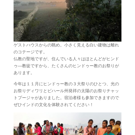
ゲストハウスからの眺め。小さく見える白い建物は離れ
のコテージです。
仏教の聖地ですが、住んでいる人々はほとんどがヒンド
ゥ―教徒ですから、たくさんのヒンドゥー教のお祭りが
あります。
今年は１１月にヒンドゥー教の３大祭りのひとつ、光の
お祭りディワリとビハール州発祥の太陽のお祭りチャッ
トプージャがありました。宿泊者様も参加できますので
ぜひインドの文化を体験されてください！