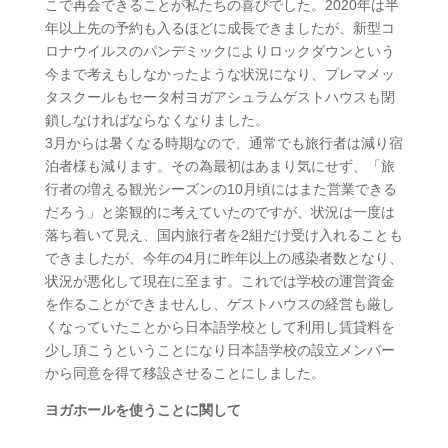
こで再会できることが私たちの喜びでした。2020年は半
年以上先の予約も入るほどに成長できましたが、新型コ
ロナウイルスのパンデミックによりロックダウンという
今まで考えもしなかったような状況になり、プレマメッ
タスクールもセータ村ヨガアシュラムゲストハウスも閉
鎖しなければならなくなりました。
3月からは暑くなる時期なので、通常でも旅行者は減り宿
泊者様も減ります。その為最初はあまり気にせず、「旅
行者の増える観光シーズンの10月頃にはまた営業できる
だろう」と楽観的に考えていたのですが、状況は一度は
落ち着いて見え、国内旅行者を2組だけ受け入れることも
できましたが、今年の4月に昨年以上の感染者数となり、
状況が悪化して現在に至ます。これでは学校の運営資金
を作ることができませんし、ゲストハウスの経営も厳し
くなっていたことから日本語学校として利用し賃貸料を
少し頂こうということになり日本語学校の設立メンバー
から同意を得て移設させることにしました。
ヨガホールを使うことに関して