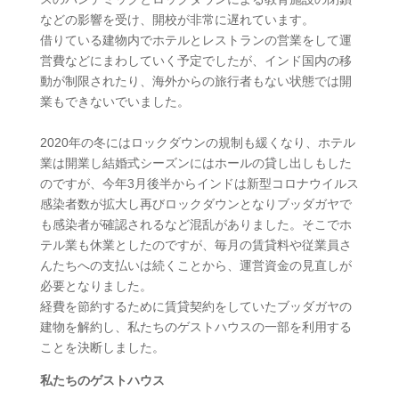
などの影響を受け、開校が非常に遅れています。
借りている建物内でホテルとレストランの営業をして運
営費などにまわしていく予定でしたが、インド国内の移
動が制限されたり、海外からの旅行者もない状態では開
業もできないでいました。
2020年の冬にはロックダウンの規制も緩くなり、ホテル
業は開業し結婚式シーズンにはホールの貸し出しもした
のですが、今年3月後半からインドは新型コロナウイルス
感染者数が拡大し再びロックダウンとなりブッダガヤで
も感染者が確認されるなど混乱がありました。そこでホ
テル業も休業としたのですが、毎月の賃貸料や従業員さ
んたちへの支払いは続くことから、運営資金の見直しが
必要となりました。
経費を節約するために賃貸契約をしていたブッダガヤの
建物を解約し、私たちのゲストハウスの一部を利用する
ことを決断しました。
私たちのゲストハウス