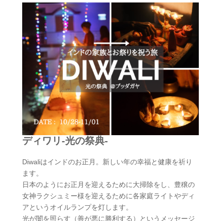
ディワリ-光の祭典-
Diwaliはインドのお正月。新しい年の幸福と健康を祈り
ます。
日本のようにお正月を迎えるために大掃除をし、豊穣の
女神ラクシュミー様を迎えるために各家庭ライトやディ
アというオイルランプを灯し​ます。
光が闇を照らす（善が悪に勝利する）というメッ​セージ