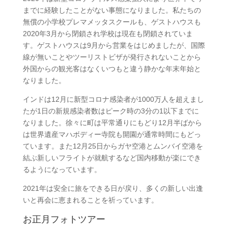
までに経験したことがない事態になりました。私たちの
無償の小学校プレマメッタスクールも、ゲストハウスも
2020年3月から閉鎖され学校は現在も閉鎖されていま
す。ゲストハウスは9月から営業をはじめましたが、国際
線が無いことやツーリストビザが発行されないことから
外国からの観光客はなくいつもと違う静かな年末年始と
なりました。
インドは12月に新型コロナ感染者が1000万人を超えまし
たが1日の新規感染者数はピーク時の3分の1以下までに
なりました。徐々に町は平常通りにもどり12月半ばから
は世界遺産マハボディー寺院も開園が通常時間にもどっ
ています。また12月25日からガヤ空港とムンバイ空港を
結ぶ新しいフライトが就航するなど国内移動が楽にでき
るようになっています。
2021年は安全に旅をできる日が戻り、多くの新しい出逢
いと再会に恵まれることを祈っています。
お正月フォトツアー