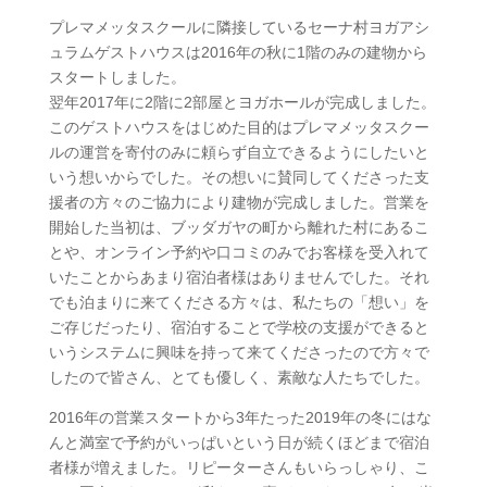
プレマメッタスクールに隣接しているセーナ村ヨガアシ
ュラムゲストハウスは2016年の秋に1階のみの建物から
スタートしました。
翌年2017年に2階に2部屋とヨガホールが完成しました。
このゲストハウスをはじめた目的はプレマメッタスクー
ルの運営を寄付のみに頼らず自立できるようにしたいと
いう想いからでした。その想いに賛同してくださった支
援者の方々のご協力により建物が完成しました。営業を
開始した当初は、ブッダガヤの町から離れた村にあるこ
とや、オンライン予約や口コミのみでお客様を受入れて
いたことからあまり宿泊者様はありませんでした。それ
でも泊まりに来てくださる方々は、私たちの「想い」を
ご存じだったり、宿泊することで学校の支援ができると
いうシステムに興味を持って来てくださったので方々で
したので皆さん、とても優しく、素敵な人たちでした。
2016年の営業スタートから3年たった2019年の冬にはな
んと満室で予約がいっぱいという日が続くほどまで宿泊
者様が増えました。リピーターさんもいらっしゃり、こ