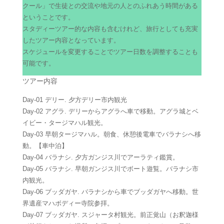
クール」で生徒との交流や地元の人とのふれあう時間がある
ということです。
スタディーツアー的な内容も含むけれど、旅行としても充実
したツアー内容となっています。
スケジュールを変更することでツアー日数を調整することも
可能です。
ツアー内容
Day-01 デリー. 夕方デリー市内観光
Day-02 アグラ. デリーからアグラへ車で移動。アグラ城とベ
イビー・タージマハル観光。
Day-03 早朝タージマハル。朝食、休憩後電車でバラナシへ移
動。【車中泊】
Day-04 バラナシ. 夕方ガンジス川でアーラティ鑑賞。
Day-05 バラナシ. 早朝ガンジス川でボート遊覧。バラナシ市
内観光。
Day-06 ブッダガヤ. バラナシから車でブッダガヤへ移動。世
界遺産マハボディー寺院参拝。
Day-07 ブッダガヤ. スジャータ村観光。前正覚山（お釈迦様