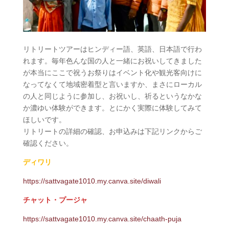
リトリートツアーはヒンディー語、英語、日本語で行わ
れます。毎年色んな国の人と一緒にお祝いしてきました
が本当にここで祝うお祭りはイベント化や観光客向けに
なってなくて地域密着型と言いますか、まさにローカル
の人と同じように参加し、お祝いし、祈るというなかな
か濃ゆい体験ができます。とにかく実際に体験してみて
ほしいです。
リトリートの詳細の確認、お申込みは下記リンクからご
確認ください。
ディワリ
https://sattvagate1010.my.canva.site/diwali
チャット・プージャ
https://sattvagate1010.my.canva.site/chaath-puja