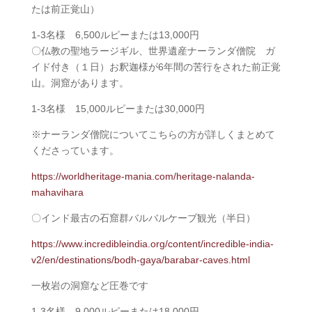
たは前正覚山）
1-3名様 6,500ルピーまたは13,000円
〇仏教の聖地ラージギル、世界遺産ナーランダ僧院 ガ
イド付き（１日）お釈迦様が6年間の苦行をされた前正覚
山。洞窟があります。
1-3名様 15,000ルピーまたは30,000円
※ナーランダ僧院についてこちらの方が詳しくまとめて
くださっています。
https://worldheritage-mania.com/heritage-nalanda-
mahavihara
〇インド最古の石窟群バルバルケーブ観光（半日）
https://www.incredibleindia.org/content/incredible-india-
v2/en/destinations/bodh-gaya/barabar-caves.html
一枚岩の洞窟など圧巻です
1-3名様 9,000ルピーまたは18,000円