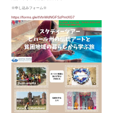
※申し込みフォーム※
https://forms.gle/tVtnWdNGFSzPmtXG7