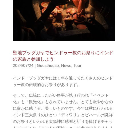
聖地ブッダガヤでヒンドゥー教のお祭りにインド
の家族と参加しよう
2024/07/24
|
Guesthouse
,
News
,
Tour
インド ブッダガヤには１年を通してたくさんのヒンド
ゥー教の伝統的なお祭りがあります。
そして、伝統にしたがい祭事が執り行われ「イベント
化」も「観光化」もされていません。とても賑やかなの
に厳かに感じる、美しいものです。今年は秋に行われる
インド三大祭りのひとつ「ディワリ」とビハール州発祥
のお祭りといわれる太陽神に感謝と祈りを捧げるチャッ
トプージャに「インドの家族」として参加できるリトリ