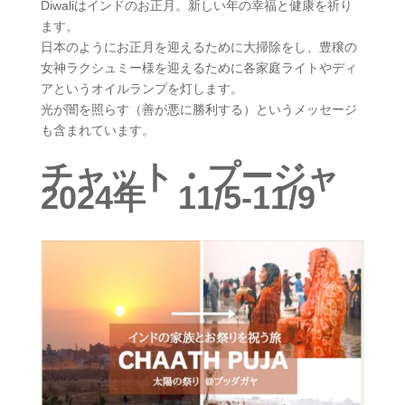
Diwaliはインドのお正月。新しい年の幸福と健康を祈り
ます。
日本のようにお正月を迎えるために大掃除をし、豊穣の
女神ラクシュミー様を迎えるために各家庭ライトやディ
アというオイルランプを灯し​ます。
光が闇を照らす（善が悪に勝利する）というメッ​セージ
も含まれています。
チャット・プージャ
2024年 11/5-11/9