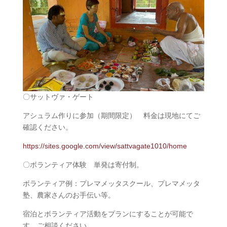
〇サットヴァ・ゲート
アシュラム作りに参加（期間限定） 料金は現地にてご
確認ください。
https://sites.google.com/view/sattvagate1010/home
〇ボランティア体験 単発は寄付制。
ボランティア例：プレマメッタスクール、プレマメッタ
塾、農家さんのお手伝い等。
宿泊とボランティア活動をプランにすることが可能で
す。ご相談ください。