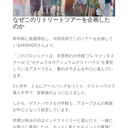
なぜこのリトリートツアーを企画した
のか
昨年秋に長期滞在し、今回共同でこのツアーを企画して
いるHOKAZEさんより。
「このプロジェクトは、非営利の小学校”プレマメッタス​
クール”と“セナムラヨガアシュラムゲストハウス”を運​営
しているアヌープさん・妻の夕子さんを中心に進んで​い
ます。
2ヶ月半、ともにアースバッグをつくり、ゲストハウス​で
暮らす中で、皆家族のようになりました。
しかも、ゲストハウスも小学校も、アヌープさんの家族​
が中心となって経営しています。
作業が休みの日はインドファミリーと遊んだり、一緒に​
お祭りに参加したり、ホントに私たちもインドの家族に​