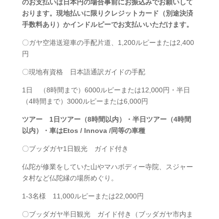
のお支払いは日本円の場合事前にお振込みでお願いして
おります。現地払いに限りクレジットカード（別途決済
手数料あり）かインドルピーでお支払いいただけます。
〇ガヤ空港送迎車の手配片道、1,200ルピーまたは2,400
円
〇現地有資格 日本語通訳ガイドの手配
1日 （8時間まで）6000ルピーまたは12,000円・半日
（4時間まで）3000ルピーまたは6,000円
ツアー 1日ツアー（8時間以内）・半日ツアー（4時間
以内）・車はEtos / Innova /同等の車種
〇ブッダガヤ1日観光 ガイド付き
仏陀が修業をしていた山やマハボディー寺院、スジャー
タ村など仏陀縁の場所めぐり。
1-3名様 11,000ルピーまたは22,000円
〇ブッダガヤ半日観光 ガイド付き（ブッダガヤ市内ま