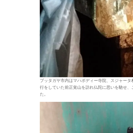
ブッタガヤ市内はマハボディー寺院、スジャータ
行をしていた前正覚山を訪れ仏陀に思いを馳せ、
た。