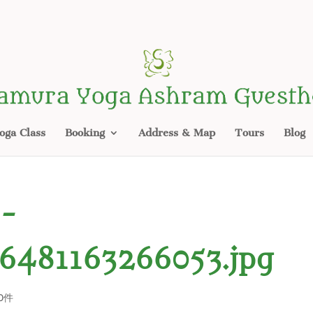
oga Class
Booking
Address & Map
Tours
Blog
3-
6481163266053.jpg
0件