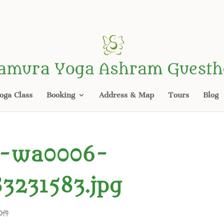
oga Class
Booking
Address & Map
Tours
Blog
6-wa0006-
3231583.jpg
0件