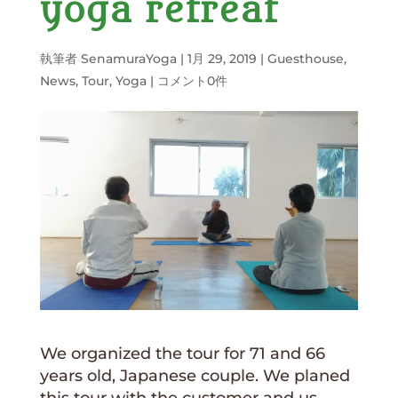
yoga retreat
執筆者
SenamuraYoga
|
1月 29, 2019
|
Guesthouse
,
News
,
Tour
,
Yoga
|
コメント0件
We organized the tour for 71 and 66
years old, Japanese couple. We planed
this tour with the customer and us