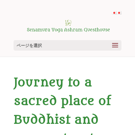
ページを選択
Journey to a
sacred place of
Buddhist and